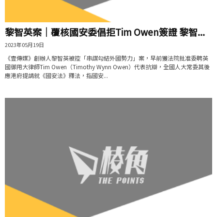
黎智英案｜覆核國安委倡拒Tim Owen簽證 黎智...
2023年05月19日
《壹傳媒》創辦人黎智英被控「串謀勾結外國勢力」案，早前獲法院批准委聘英
國御用大律師Tim Owen（Timothy Wynn Owen）代表抗辯，全國人大常委其後
應港府提請就《國安法》釋法，指國安...