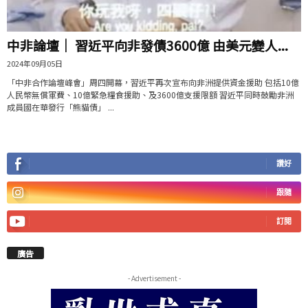
中非論壇｜ 習近平向非發債3600億 由美元變人...
2024年09月05日
「中非合作論壇峰會」周四開幕，習近平再次宣布向非洲提供資金援助 包括10億
人民幣無償軍費、10億緊急糧食援助、及3600億支援限額 習近平同時鼓勵非洲
成員國在華發行「熊貓債」 ...
讚好
跟隨
訂閱
廣告
- Advertisement -