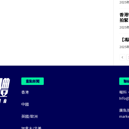
2025
香港
拍緊
2025
【馮
2025
重點新聞
聯
香港
報料
Info
中國
廣告
英國/歐洲
mark
加拿大/北美