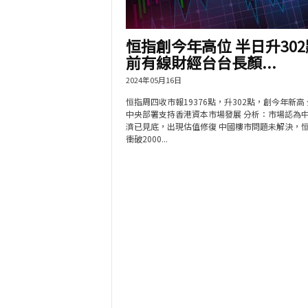
恒指創今年高位 半日升302
前有線財經台台長顏...
2024年05月16日
恒指周四收市報19376點，升302點，創今年新高
中央部署支持香港資本市場發展 分析：市場認為
濟已見底，出現估值修復 中國樓市問題未解決，
衝破2000...