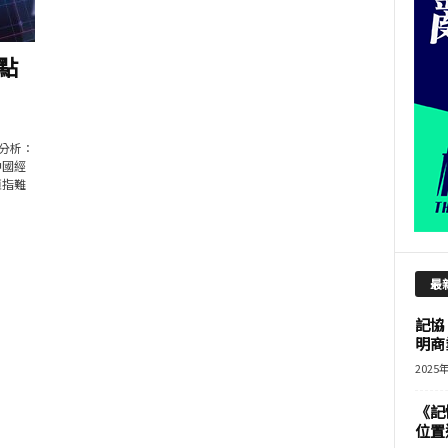
點
 分析：
中國經
恒指難
最
記協
明商
2025
《記
位置