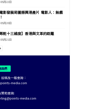
年05月22日
電影發展局圖振興港產片 電影人：無戲
！
年05月20日
睎乾十三維度】香港與文革的距離
年05月21日
絡我們
、投稿及一般查詢：
@points-media.com
及贊助查詢:
eting@points-media.com