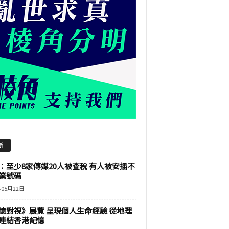
新
：至少8家傳媒20人被查稅 有人被安插不
業號碼
年05月22日
憶對視》展覽 呈現個人生命經驗 從地理
連結香港記憶