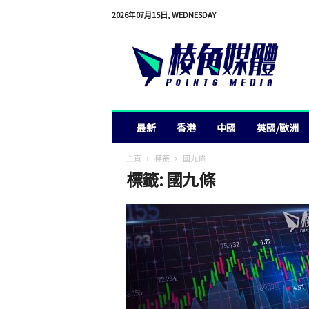
2026年07月15日, WEDNESDAY
棱
角
媒
體
最新
香港
中國
英國/歐洲
主頁
標籤
國九條
標籤: 國九條