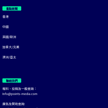
重點新聞
香港
中國
英國/歐洲
加拿大/北美
澳洲/亞太
聯絡我們
報料、投稿及一般查詢：
Info@points-media.com
廣告及贊助查詢: