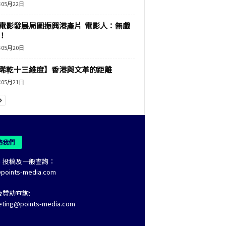
年05月22日
電影發展局圖振興港產片 電影人：無戲
！
年05月20日
睎乾十三維度】香港與文革的距離
年05月21日
絡我們
、投稿及一般查詢：
@points-media.com
及贊助查詢:
eting@points-media.com