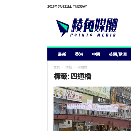
2026年07月21日, TUESDAY
棱
角
媒
體
最新
香港
中國
英國/歐洲
主頁
標籤
四通橋
標籤: 四通橋