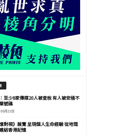
新
：至少8家傳媒20人被查稅 有人被安插不
業號碼
年05月22日
憶對視》展覽 呈現個人生命經驗 從地理
連結香港記憶