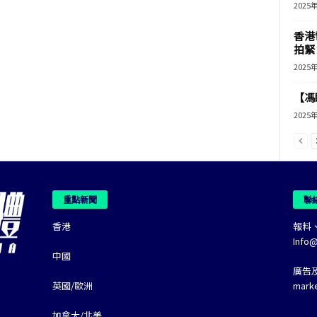
2025
香港
拍緊
2025
【馮
2025
重點新聞
聯
香港
報料
Info
中國
廣告
英國/歐洲
mark
加拿大/北美