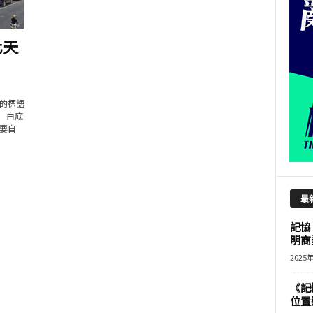
化天
的標語
」 白底
要自
最
記協
明商
2025
《記
位置