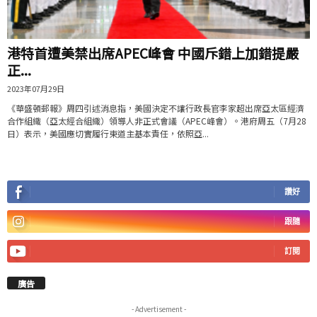
港特首遭美禁出席APEC峰會 中國斥錯上加錯提嚴
正...
2023年07月29日
《華盛頓郵報》周四引述消息指，美國決定不讓行政長官李家超出席亞太區經濟
合作組織（亞太經合組織）領導人非正式會議（APEC峰會）。港府周五（7月28
日）表示，美國應切實履行東道主基本責任，依照亞...
讚好
跟隨
訂閱
廣告
- Advertisement -