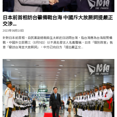
日本前首相訪台籲備戰台海 中國斥大放厥詞提嚴正
交涉...
2023年08月10日
針對日本前首相、自民黨副總裁麻生太郎近日訪問台灣，指台灣應為台海局勢備
戰，中國外交部周三（8月9日）以不具名發言人名義聲稱，日本「個別政客」執
意「竄訪台灣並大放厥詞」，中方已向日方「提出嚴正交...