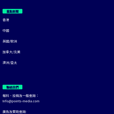
重點新聞
香港
中國
英國/歐洲
加拿大/北美
澳洲/亞太
聯絡我們
報料、投稿及一般查詢：
Info@points-media.com
廣告及贊助查詢: