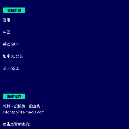
重點新聞
香港
中國
英國/歐洲
加拿大/北美
澳洲/亞太
聯絡我們
報料、投稿及一般查詢：
Info@points-media.com
廣告及贊助查詢: