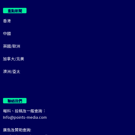
重點新聞
香港
中國
英國/歐洲
加拿大/北美
澳洲/亞太
聯絡我們
報料、投稿及一般查詢：
Info@points-media.com
廣告及贊助查詢: