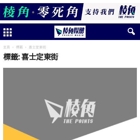
主頁
標籤
喜士定東街
標籤: 喜士定東街