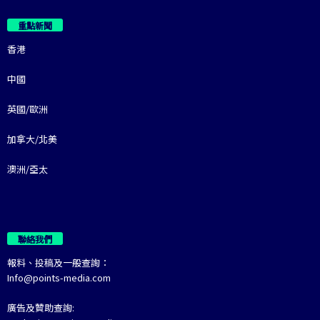
重點新聞
香港
中國
英國/歐洲
加拿大/北美
澳洲/亞太
聯絡我們
報料、投稿及一般查詢：
Info@points-media.com
廣告及贊助查詢: