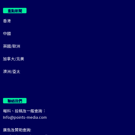
重點新聞
香港
中國
英國/歐洲
加拿大/北美
澳洲/亞太
聯絡我們
報料、投稿及一般查詢：
Info@points-media.com
廣告及贊助查詢: