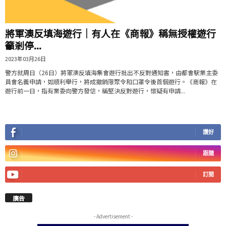
將軍澳反填海遊行｜有人在《商報》稱無授權遊行
籲剎停...
2023年03月26日
警方就周日（26日）將軍澳反填海集會遊行批出不反對通知書，由都會駅業主委
員會名義申請，如順利舉行，將成撤銷限聚令和口罩令後首個遊行。《商報》在
遊行前一日，指有業委向警方發信，稱堅決反對遊行，懷疑有申請...
讚好
跟隨
訂閱
廣告
- Advertisement -