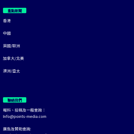
重點新聞
香港
中國
英國/歐洲
加拿大/北美
澳洲/亞太
聯絡我們
報料、投稿及一般查詢：
Info@points-media.com
廣告及贊助查詢: