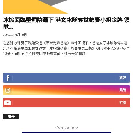
冰協面臨重罰陰霾下 港女冰隊奪世錦賽小組金牌 領
隊...
2023年04月10日
在香港冰球男子隊飽受播《願榮光歸香港》事件困擾下，香港女子冰球隊傳來喜
訊，在羅馬尼亞出戰世界女子冰球錦標賽，於賽事第三級別A組6隊中以5場4勝得
13分，同組對手立陶宛因不敵烏克蘭，積分未能超越...
讚好
跟隨
訂閱
廣告
- Advertisement -