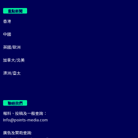
重點新聞
香港
中國
英國/歐洲
加拿大/北美
澳洲/亞太
聯絡我們
報料、投稿及一般查詢：
Info@points-media.com
廣告及贊助查詢: