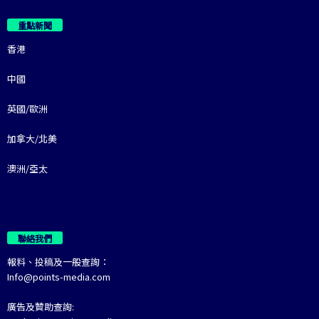
重點新聞
香港
中國
英國/歐洲
加拿大/北美
澳洲/亞太
聯絡我們
報料、投稿及一般查詢：
Info@points-media.com
廣告及贊助查詢: