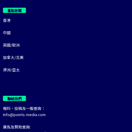
重點新聞
香港
中國
英國/歐洲
加拿大/北美
澳洲/亞太
聯絡我們
報料、投稿及一般查詢：
Info@points-media.com
廣告及贊助查詢: