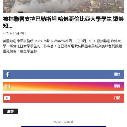
被指聯署支持巴勒斯坦 哈佛哥倫比亞大學學生 遭美
知...
2023年10月19日
美國知名律師事務所Davis Polk & Wardwell周二（10月17日）撤銷數名哈佛大
學、哥倫比亞大學學生的工作機會。在巴勒斯坦武裝團體哈馬斯突襲以色列釀嚴
重死傷後，這些學生聯...
讚好
跟隨
訂閱
廣告
- Advertisement -