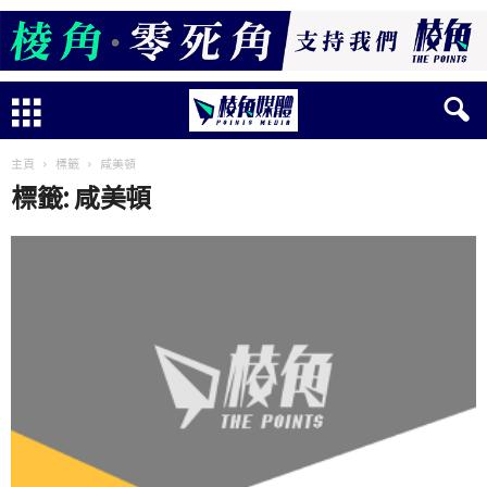
主頁
標籤
咸美頓
標籤: 咸美頓