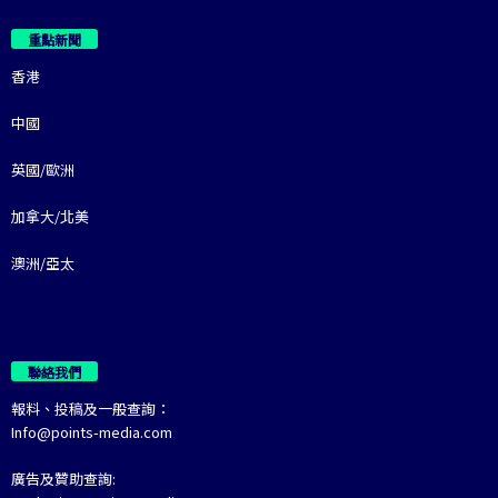
重點新聞
香港
中國
英國/歐洲
加拿大/北美
澳洲/亞太
聯絡我們
報料、投稿及一般查詢：
Info@points-media.com
廣告及贊助查詢: