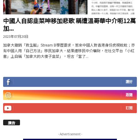
中國人自認韭菜呻移加悲歌 稱遭溫哥華中介呃12萬
加...
2023年07月20日
加拿大撤銷「救生艇」Stream B學歷要求，惹來中國人對香港身份虎視眈眈；亦
有中國人用「自己方法」移民加拿大，結果遭移民中介騙財，在社交平台「小紅
書」上自稱「加拿大的大傻子韭菜」，坦言「當了...
讚好
跟隨
訂閱
廣告
- Advertisement -