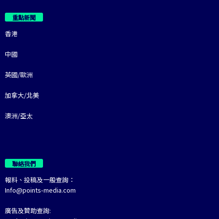
重點新聞
香港
中國
英國/歐洲
加拿大/北美
澳洲/亞太
聯絡我們
報料、投稿及一般查詢：
Info@points-media.com
廣告及贊助查詢: