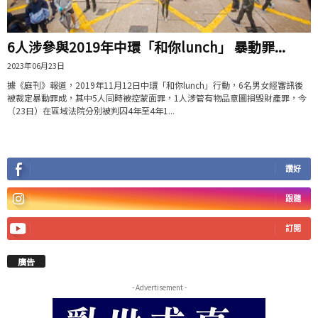
6人涉參與2019年中環「和你lunch」 暴動罪...
2023年06月23日
據《庭刊》報道，2019年11月12日中環「和你lunch」行動，6名男女經審訊後
被裁定暴動罪成，其中5人同時被控蒙面罪，1人涉管有物品意圖損毀財產罪，今
（23日）在區域法院分別被判囚4年至4年1...
讚好
跟隨
訂閱
廣告
- Advertisement -