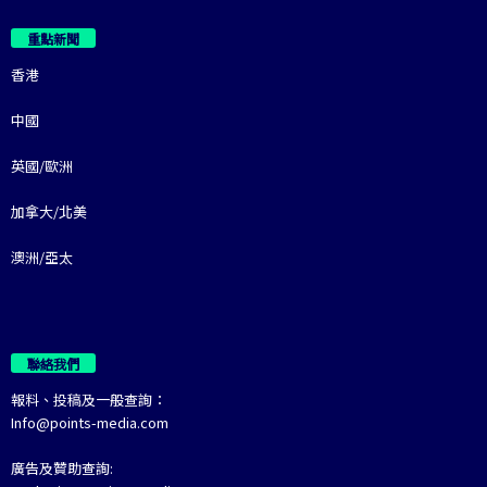
重點新聞
香港
中國
英國/歐洲
加拿大/北美
澳洲/亞太
聯絡我們
報料、投稿及一般查詢：
Info@points-media.com
廣告及贊助查詢: