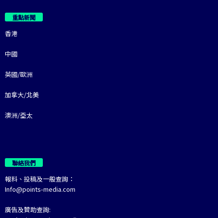
重點新聞
香港
中國
英國/歐洲
加拿大/北美
澳洲/亞太
聯絡我們
報料、投稿及一般查詢：
Info@points-media.com
廣告及贊助查詢: