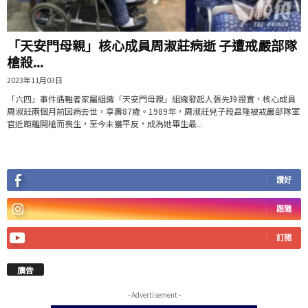
「天安門母親」核心成員周淑莊病逝 子遭戒嚴部隊
槍殺...
2023年11月03日
「六四」事件遇難者家屬組織「天安門母親」組織發起人張先玲證實，核心成員
周淑莊兩個月前因病去世，享壽87歲。1989年，周淑莊兒子段昌隆被戒嚴部隊軍
官近距離開槍而喪生，至今未獲平反，成為她畢生最...
讚好
跟隨
訂閱
廣告
- Advertisement -