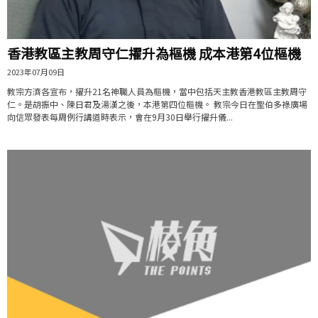
香港教區主教周守仁擢升為樞機 成本港第4位樞機
2023年07月09日
教宗方濟各宣布，擢升21名神職人員為樞機，當中包括天主教香港教區主教周守
仁。是胡振中、陳日君及湯漢之後，本港第四位樞機。 教宗今日在聖伯多祿廣場
向信眾發表每周例行講道時表示，會在9月30日舉行擢升儀...