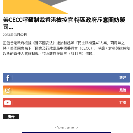
美CECC呼籲制裁香港檢控官 特區政府斥意圖妨礙
司...
2023年03月02日
正值香港政府根據《港區國安法》逮捕和起訴「民主派初選47人案」兩周年之
時，美國國會轄下「國會及行政當局中國委員會（CECC）」呼籲，對參與逮捕和
起訴的責任人實施制裁。特區政府在周三（3月1日）傍晚...
讚好
跟隨
訂閱
廣告
- Advertisement -