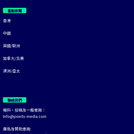
重點新聞
香港
中國
英國/歐洲
加拿大/北美
澳洲/亞太
聯絡我們
報料、投稿及一般查詢：
Info@points-media.com
廣告及贊助查詢: