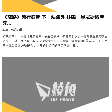
《窄路》愈行愈闊 下一站海外 林森：觀眾對微塵
充...
2023年02月14日
逆轉勝不易，電影《窄路微塵》是最佳例子，連導演都以為電影會無聲無息落畫
之際，口碑口耳相傳，票房反彈逐步走上，去到近日達到逾800萬票房； 加上香
港電影金像獎10項提名； 《窄路》這條路愈走愈闊，三...