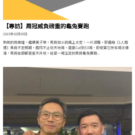
【專訪】周冠威負磅重的龜兔賽跑
2023年02月05日
熱鬧的賀歲檔，繼續黃子華，票房如火箭飆上太空，一片頌聲。那邊廂《1人婚
禮》票房不若預期，戲院不止玩天地場，還要Cut到53場，即使算它所有場次爆
滿，票房金額都是差天共地。這是一場注定的票房龜兔賽跑...