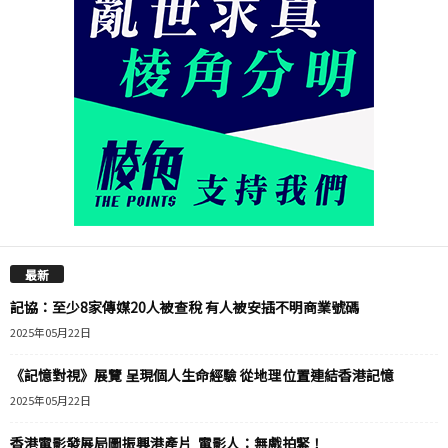
最新
記協：至少8家傳媒20人被查稅 有人被安插不明商業號碼
2025年05月22日
《記憶對視》展覽 呈現個人生命經驗 從地理位置連結香港記憶
2025年05月22日
香港電影發展局圖振興港產片 電影人：無戲拍緊！