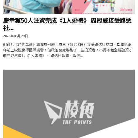
慶幸獲50人注資完成《1人婚禮》 周冠威接受路透
社...
2023年06月29日
紀錄片《時代革命》導演周冠威，周三（6月28日）接受路透社訪問，指電影兩
年前上映雖贏得國際讚譽，但政治憂慮嚇跑了一些投資者，不得不藉全新融資才
能完成港產片《1人婚禮》。 路透社報導，香港...