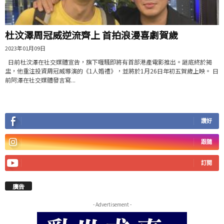
杜汶澤周冠威逆流齊上 首拍浪漫喜劇賀歲
2023年01月09日
日前杜汶澤在社交媒體宣告，旗下喱騷即將有首部港產電影推出。謎底終於揭
盅，他重注投資周冠威導演的《1人婚禮》，並將於1月26日年初五賀歲上映。 日
前阿澤在社交媒體發言寫...
讚好
跟隨
訂閱
廣告
- Advertisement -