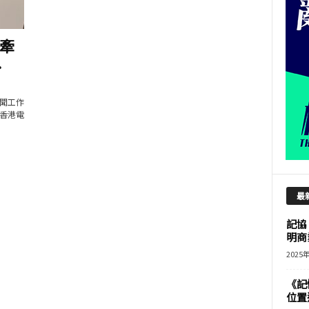
牽
.
聞工作
香港電
最
記協
明商
2025
《記
位置