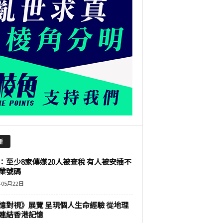
新
：至少8家傳媒20人被查稅 有人被安插不
業號碼
年05月22日
憶對視》展覽 呈現個人生命經驗 從地理
連結香港記憶