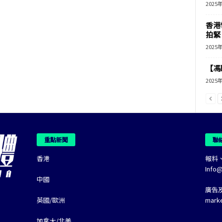
2025
香港
拍緊
2025
【馮
2025
重點新聞
聯
香港
報料
Info
中國
廣告
英國/歐洲
mark
加拿大/北美