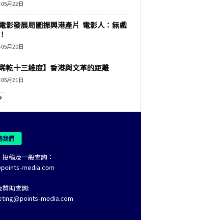
年05月22日
電影發展局圖振興港產片 電影人：無戲
！
年05月20日
睎乾十三維度】香港與文革的距離
年05月21日
絡我們
、投稿及一般查詢：
@points-media.com
及贊助查詢:
eting@points-media.com