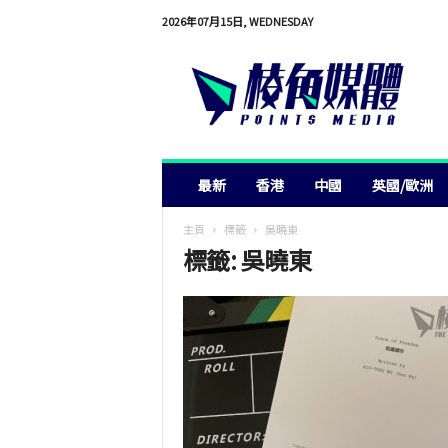
2026年07月15日, WEDNESDAY
棱
角
媒
體
最新
香港
中國
英國/歐洲
主頁
標籤
吳曉東
標籤: 吳曉東