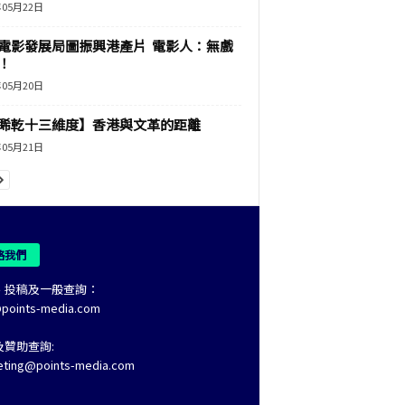
年05月22日
電影發展局圖振興港產片 電影人：無戲
！
年05月20日
睎乾十三維度】香港與文革的距離
年05月21日
絡我們
、投稿及一般查詢：
@points-media.com
及贊助查詢:
eting@points-media.com