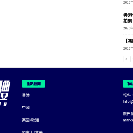
2025
香港
拍緊
2025
【馮
2025
重點新聞
聯
香港
報料
Info
中國
廣告
英國/歐洲
mark
加拿大/北美