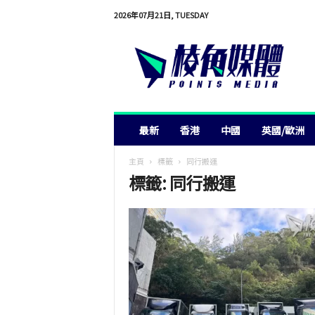
2026年07月21日, TUESDAY
棱
角
媒
體
最新
香港
中國
英國/歐洲
主頁
標籤
同行搬運
標籤: 同行搬運