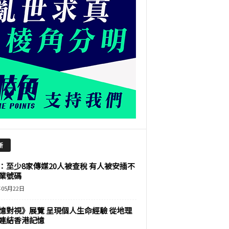
新
：至少8家傳媒20人被查稅 有人被安插不
業號碼
年05月22日
憶對視》展覽 呈現個人生命經驗 從地理
連結香港記憶