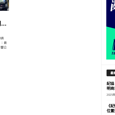
..
申請
」：曾
影響公
最
記協
明商
2025
《記
位置