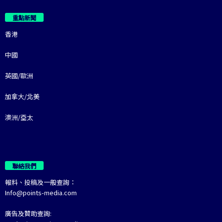
重點新聞
香港
中國
英國/歐洲
加拿大/北美
澳洲/亞太
聯絡我們
報料、投稿及一般查詢：
Info@points-media.com
廣告及贊助查詢: