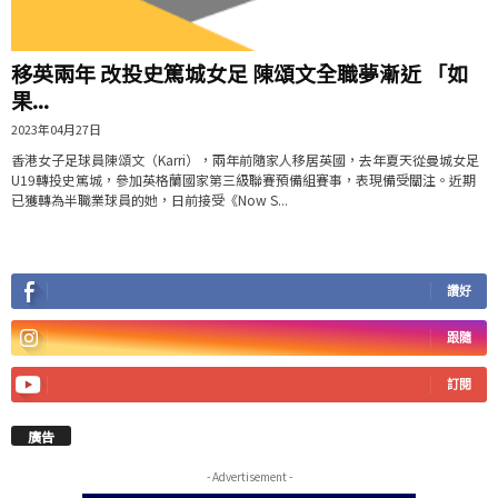
移英兩年 改投史篤城女足 陳頌文全職夢漸近 「如
果...
2023年04月27日
香港女子足球員陳頌文（Karri），兩年前隨家人移居英國，去年夏天從曼城女足
U19轉投史篤城，參加英格蘭國家第三級聯賽預備組賽事，表現備受關注。近期
已獲轉為半職業球員的她，日前接受《Now S...
讚好
跟隨
訂閱
廣告
- Advertisement -