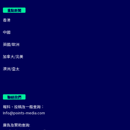
重點新聞
香港
中國
英國/歐洲
加拿大/北美
澳洲/亞太
聯絡我們
報料、投稿及一般查詢：
Info@points-media.com
廣告及贊助查詢: