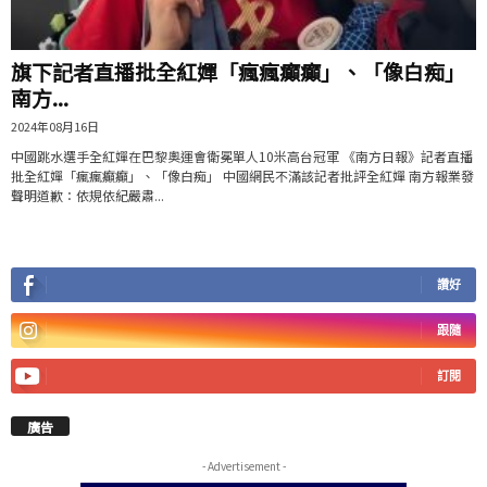
旗下記者直播批全紅嬋「瘋瘋癲癲」、「像白痴」
南方...
2024年08月16日
中國跳水選手全紅嬋在巴黎奧運會衛冕單人10米高台冠軍 《南方日報》記者直播
批全紅嬋「瘋瘋癲癲」、「像白痴」 中國網民不滿該記者批評全紅嬋 南方報業發
聲明道歉：依規依紀嚴肅...
讚好
跟隨
訂閱
廣告
- Advertisement -