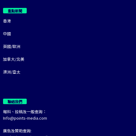
重點新聞
香港
中國
英國/歐洲
加拿大/北美
澳洲/亞太
聯絡我們
報料、投稿及一般查詢：
Info@points-media.com
廣告及贊助查詢: