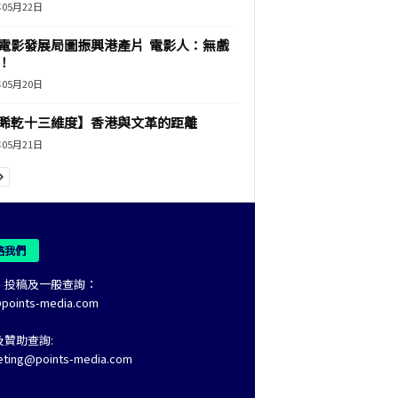
年05月22日
電影發展局圖振興港產片 電影人：無戲
！
年05月20日
睎乾十三維度】香港與文革的距離
年05月21日
絡我們
、投稿及一般查詢：
@points-media.com
及贊助查詢:
eting@points-media.com