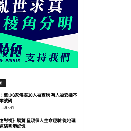
新
：至少8家傳媒20人被查稅 有人被安插不
業號碼
年05月22日
憶對視》展覽 呈現個人生命經驗 從地理
連結香港記憶