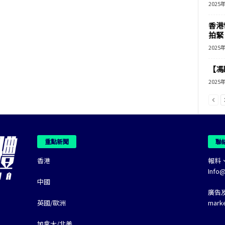
2025
香港
拍緊
2025
【馮
2025
重點新聞
聯
香港
報料
Info
中國
廣告
英國/歐洲
mark
加拿大/北美