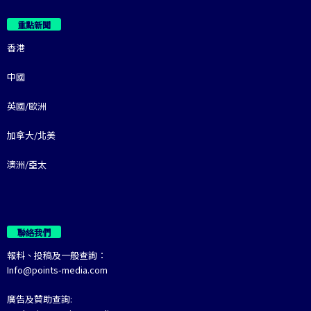
重點新聞
香港
中國
英國/歐洲
加拿大/北美
澳洲/亞太
聯絡我們
報料、投稿及一般查詢：
Info@points-media.com
廣告及贊助查詢: