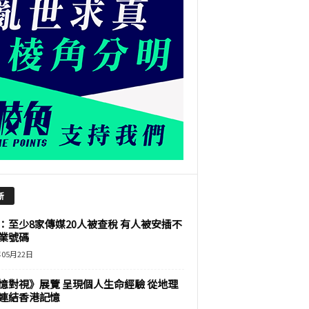
新
：至少8家傳媒20人被查稅 有人被安插不
業號碼
年05月22日
憶對視》展覽 呈現個人生命經驗 從地理
連結香港記憶