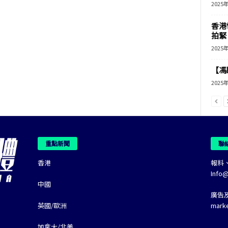
2025
香港
拍緊
2025
【馮
2025
重點新聞
聯
香港
報料
Info
中國
廣告
英國/歐洲
mark
加拿大/北美