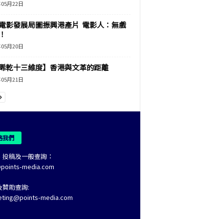
年05月22日
電影發展局圖振興港產片 電影人：無戲
！
年05月20日
睎乾十三維度】香港與文革的距離
年05月21日
絡我們
、投稿及一般查詢：
@points-media.com
及贊助查詢:
eting@points-media.com