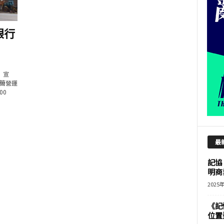
銀行
）宣
簡營運
00
最
記協
明商
2025
《記
位置