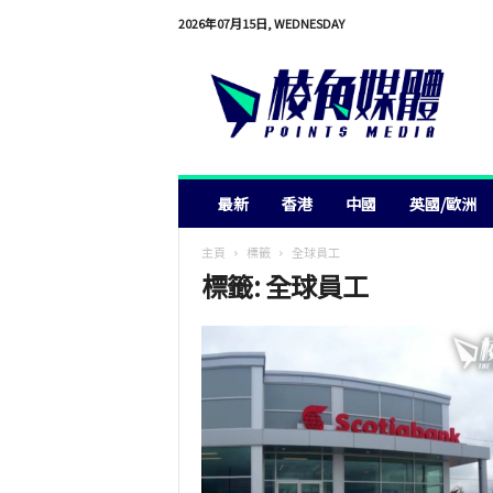
2026年07月15日, WEDNESDAY
棱
角
媒
體
最新
香港
中國
英國/歐洲
主頁
標籤
全球員工
標籤: 全球員工