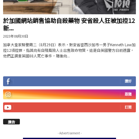
於加國網站銷售協助自殺藥物 安省殺人狂被加控12
新...
2023年08月30日
加拿大皇家騎警周二（8月29日）表示，對安省密西沙加市一男子Kenneth Law加
控12項控罪，指其向有自殘風險人士出售致命物質。這是自英國警方日前透露，
他們正調查英國88人死亡事件，隨後向...
讚好
跟隨
訂閱
廣告
- Advertisement -