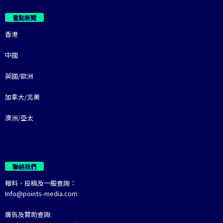
重點新聞
香港
中國
英國/歐洲
加拿大/北美
澳洲/亞太
聯絡我們
報料、投稿及一般查詢：
Info@points-media.com
廣告及贊助查詢: