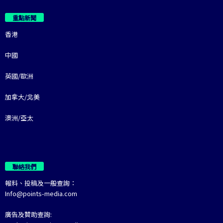
重點新聞
香港
中國
英國/歐洲
加拿大/北美
澳洲/亞太
聯絡我們
報料、投稿及一般查詢：
Info@points-media.com
廣告及贊助查詢: