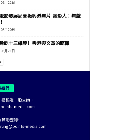
年05月22日
電影發展局圖振興港產片 電影人：無戲
！
年05月20日
睎乾十三維度】香港與文革的距離
年05月21日
絡我們
、投稿及一般查詢：
@points-media.com
及贊助查詢:
eting@points-media.com