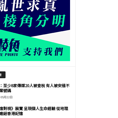
新
：至少8家傳媒20人被查稅 有人被安插不
業號碼
年05月22日
憶對視》展覽 呈現個人生命經驗 從地理
連結香港記憶