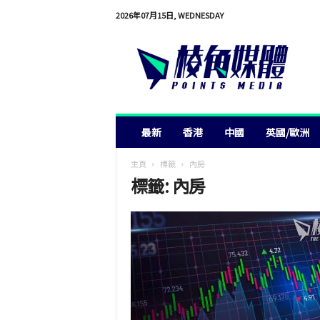
2026年07月15日, WEDNESDAY
棱
角
媒
體
最新
香港
中國
英國/歐洲
主頁
標籤
內房
標籤: 內房