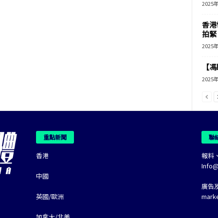
2025
香港
拍緊
2025
【馮
2025
重點新聞
聯
香港
報料
Info
中國
廣告
英國/歐洲
mark
加拿大/北美