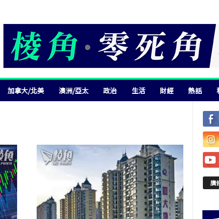
加拿大/北美
澳洲/亞太
政治
生活
財經
熱話
廣