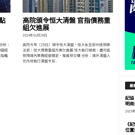
點
高院頒令恒大清盤 官指債務重
組欠進展
2024年01月29日
 分析：
高院今早（29日）頒令恒大清盤，恒大系全部中途停牌
中國經
法官：恒大債務重組方案欠進展 恒大執行總裁：盡可能
恒指難
保障境內業務經營穩定，推進保交樓 分析：境外清盤人
在內地執行清盤令有...
最
記協
明商
2025
《記
位置