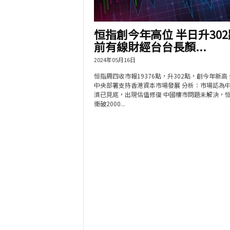
恒指創今年高位 半日升302
前有線財經台台長顏...
2024年05月16日
恒指周四收市報19376點，升302點，創今年新高
中央部署支持香港資本市場發展 分析：市場認為
濟已見底，出現估值修復 中國樓市問題未解決，
衝破2000...