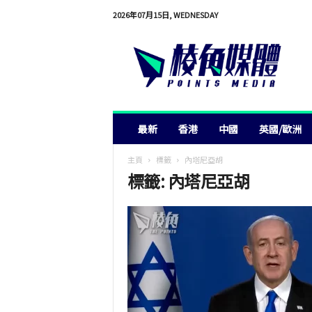
2026年07月15日, WEDNESDAY
棱
角
媒
體
最新
香港
中國
英國/歐洲
主頁
標籤
內塔尼亞胡
標籤: 內塔尼亞胡