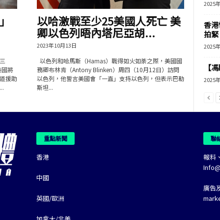
2025
」
以哈激戰至少25美國人死亡 美
香港
卿以色列晤內塔尼亞胡...
拍緊
2023年10月13日
2025
三
以色列和哈馬斯（Hamas）戰得如火如荼之際，美國國
【馮
美國將
務卿布林肯（Antony Blinken）周四（10月12日）訪問
道援助
以色列，他誓言美國會「一直」支持以色列，但表示巴勒
2025
.
斯坦...
重點新聞
聯
香港
報料
Info
中國
廣告
英國/歐洲
mark
加拿大/北美