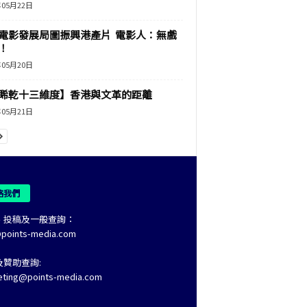
年05月22日
電影發展局圖振興港產片 電影人：無戲
！
年05月20日
睎乾十三維度】香港與文革的距離
年05月21日
絡我們
、投稿及一般查詢：
@points-media.com
及贊助查詢:
eting@points-media.com