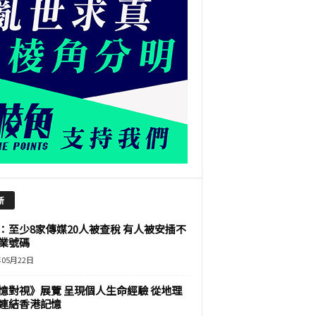
新
：至少8家傳媒20人被查稅 有人被安插不
業號碼
年05月22日
憶對視》展覽 呈現個人生命經驗 從地理
連結香港記憶