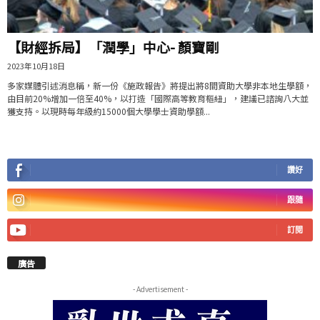
【財經拆局】「潤學」中心- 顏寶剛
2023年10月18日
多家媒體引述消息稱，新一份《施政報告》將提出將8間資助大學非本地生學額，
由目前20%增加一倍至40%，以打造「國際高等教育樞紐」，建議已諮詢八大並
獲支持。以現時每年級約15000個大學學士資助學額...
讚好
跟隨
訂閱
廣告
- Advertisement -