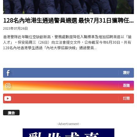
128名內地港生通過警員遴選 最快7月31日獲聘任...
2023年07月26日
香港警隊近年職位空缺創新高，警務處數度降低入職標準及增加招聘渠道以「搶
人才」。保安局周三（26日）向立法會提交文件，公佈截至今年6月30日，共有
128名內地香港學生透過「內地大學招募快線」通過警員...
讚好
跟隨
訂閱
廣告
- Advertisement -