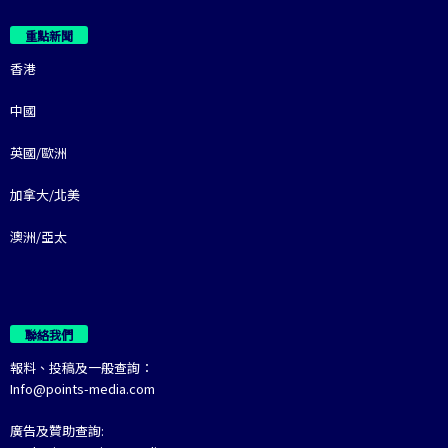
重點新聞
香港
中國
英國/歐洲
加拿大/北美
澳洲/亞太
聯絡我們
報料、投稿及一般查詢：
Info@points-media.com
廣告及贊助查詢: