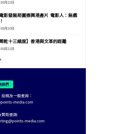
年05月22日
電影發展局圖振興港產片 電影人：無戲
！
年05月20日
睎乾十三維度】香港與文革的距離
年05月21日
絡我們
、投稿及一般查詢：
@points-media.com
及贊助查詢:
eting@points-media.com