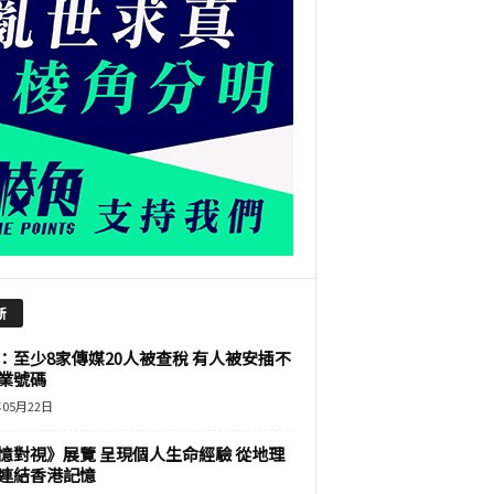
新
：至少8家傳媒20人被查稅 有人被安插不
業號碼
年05月22日
憶對視》展覽 呈現個人生命經驗 從地理
連結香港記憶