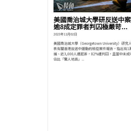
美國喬治城大學研反送中案
逾8成定罪者判囚極嚴苛...
2023年11月02日
美國喬治城大學（Georgetown University）研
表有關香港反送中運動的檢控案件報告，指出有1
捕、近3,000人遭起訴，82%遭判囚，且當中未成
佔比「驚人地高」...