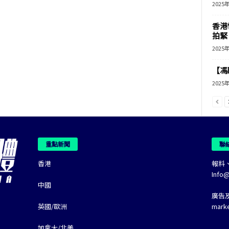
2025
香港
拍緊
2025
【馮
2025
重點新聞
聯
香港
報料
Info
中國
廣告
英國/歐洲
mark
加拿大/北美