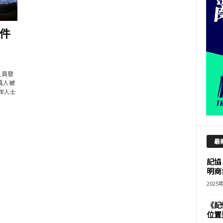
件
究人員發
萬人被
年人士
最
記協
明商
2025
《記
位置