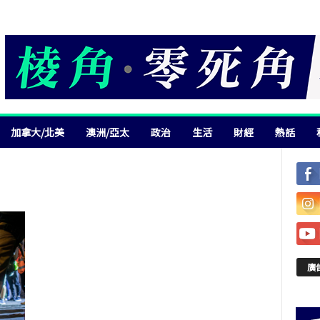
加拿大/北美
澳洲/亞太
政治
生活
財經
熱話
廣