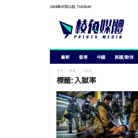
2026年07月21日, TUESDAY
棱
角
媒
體
最新
香港
中國
英國/歐洲
主頁
標籤
入獄率
標籤: 入獄率