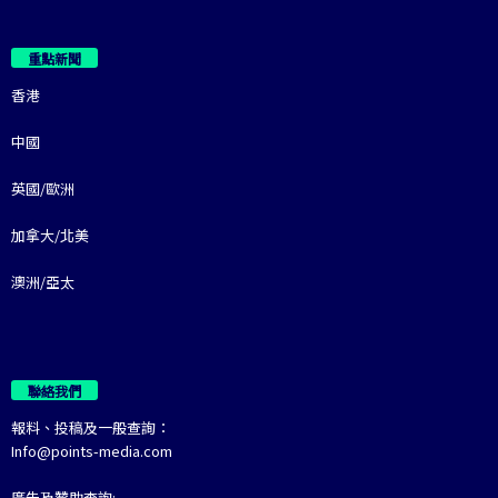
重點新聞
香港
中國
英國/歐洲
加拿大/北美
澳洲/亞太
聯絡我們
報料、投稿及一般查詢：
Info@points-media.com
廣告及贊助查詢: