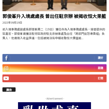
郭俊峯升入境處處長 曾出任駐京辦 被揭收恒大果籃
2023年09月19日
前入境事務處副處長郭俊峯周二（19日）獲任命為入境事務處處長，接替退休的
區嘉宏。郭俊峯曾獲派駐特區政府駐北京辦事處及出任「跨部門反恐專責組」負
責人，他曾捲入收益爭議，包括被揭沒有申報收取恒大價值逾...
讚好
跟隨
訂閱
廣告
- Advertisement -