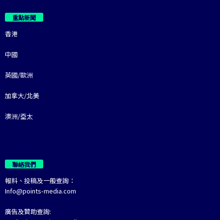
重點新聞
香港
中國
英國/歐洲
加拿大/北美
澳洲/亞太
聯絡我們
報料、投稿及一般查詢：
Info@points-media.com
廣告及贊助查詢: