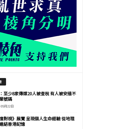
新
：至少8家傳媒20人被查稅 有人被安插不
業號碼
年05月22日
憶對視》展覽 呈現個人生命經驗 從地理
連結香港記憶