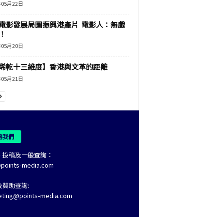
年05月22日
電影發展局圖振興港產片 電影人：無戲
！
年05月20日
睎乾十三維度】香港與文革的距離
年05月21日
絡我們
、投稿及一般查詢：
@points-media.com
及贊助查詢:
eting@points-media.com