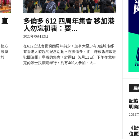
 直
多倫多 612 四周年集會 移加港
人勿忘初衷：要...
2023年06月12日
 校方
在612立法會衝突四周年前夕，加拿大至少有3座城市都
 該學
有香港人發起的紀念活動。在多倫多，由「釋放香港政治
對於
犯關注組」舉辦的集會，於週日（6月11日）下午在北約
克的賴士民廣場舉行，約有400人參加。大...
最
記協
明商
2025
《記
位置