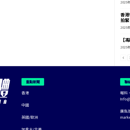
2025
香港
拍緊
2025
【馮
2025
重點新聞
聯
香港
報料
Info
中國
廣告
英國/歐洲
mark
加拿大/北美