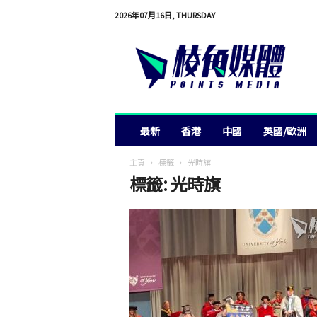
2026年07月16日, THURSDAY
棱
角
媒
體
最新
香港
中國
英國/歐洲
主頁
標籤
光時旗
標籤: 光時旗