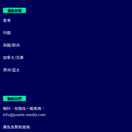
重點新聞
香港
中國
英國/歐洲
加拿大/北美
澳洲/亞太
聯絡我們
報料、投稿及一般查詢：
Info@points-media.com
廣告及贊助查詢: