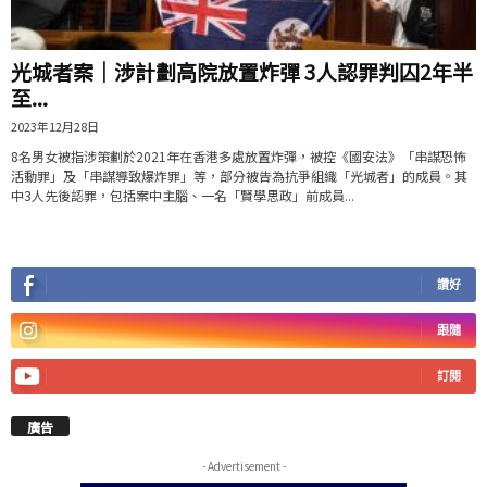
光城者案｜涉計劃高院放置炸彈 3人認罪判囚2年半
至...
2023年12月28日
8名男女被指涉策劃於2021年在香港多處放置炸彈，被控《國安法》「串謀恐怖
活動罪」及「串謀導致爆炸罪」等，部分被告為抗爭組織「光城者」的成員。其
中3人先後認罪，包括案中主腦、一名「賢學思政」前成員...
讚好
跟隨
訂閱
廣告
- Advertisement -