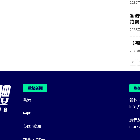
2025
香港
拍緊
2025
【馮
2025
重點新聞
聯
香港
報料
Info
中國
廣告
英國/歐洲
mark
加拿大/北美