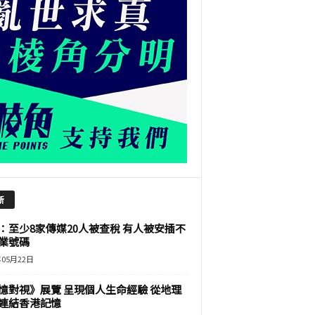
新
：至少8家傳媒20人被查稅 有人被安插不
業號碼
年05月22日
憶對視》展覽 呈現個人生命經驗 從地理
連結香港記憶