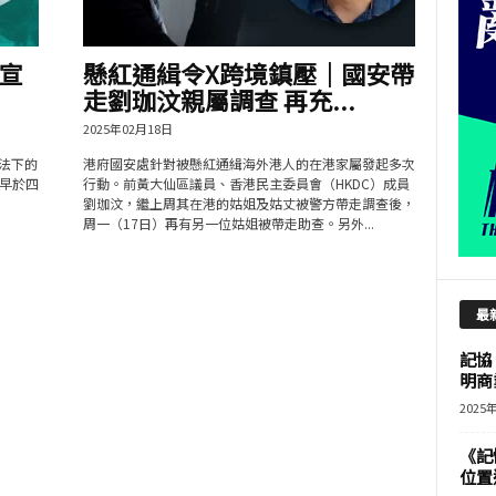
宣
懸紅通緝令X跨境鎮壓｜國安帶
走劉珈汶親屬調查 再充...
2025年02月18日
國安法下的
港府國安處針對被懸紅通緝海外港人的在港家屬發起多次
早於四
行動。前黃大仙區議員、香港民主委員會（HKDC）成員
劉珈汶，繼上周其在港的姑姐及姑丈被警方帶走調查後，
周一（17日）再有另一位姑姐被帶走助查。另外...
最
記協
明商
2025
《記
位置