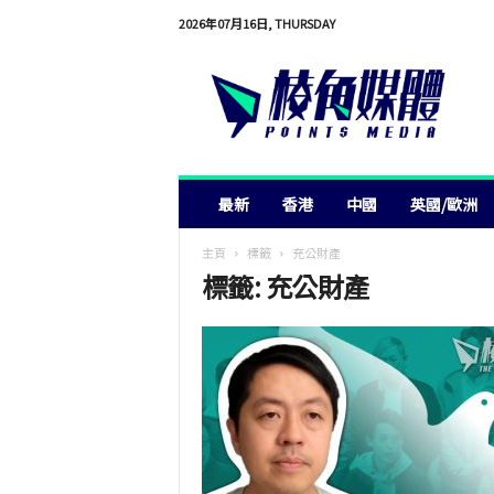
2026年07月16日, THURSDAY
棱
角
媒
體
最新
香港
中國
英國/歐洲
主頁
標籤
充公財產
標籤: 充公財產