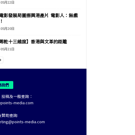
年05月22日
電影發展局圖振興港產片 電影人：無戲
！
年05月20日
睎乾十三維度】香港與文革的距離
年05月21日
絡我們
、投稿及一般查詢：
@points-media.com
及贊助查詢:
eting@points-media.com