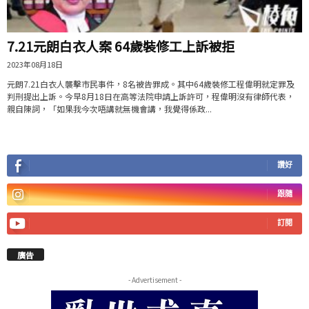
7.21元朗白衣人案 64歲裝修工上訴被拒
2023年08月18日
元朗7.21白衣人襲擊市民事件，8名被告罪成。其中64歲裝修工程偉明就定罪及
判刑提出上訴。今早8月18日在高等法院申請上訴許可，程偉明沒有律師代表，
親自陳詞，「如果我今次唔講就無機會講，我覺得係政...
讚好
跟隨
訂閱
廣告
- Advertisement -