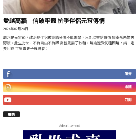
愛越高牆 信破牢籠 抗爭伴侶元宵傳情
2024年02月24日
周六是元宵節，政治犯伴侶被高牆分隔不能團聚，只能以書信傳情 鄒幸彤未婚夫
野渡：此生此世，不負自由不負卿 高智晟妻子耿和：無論遭受何種困境，請一定
要回來 丁家喜妻子羅勝春：...
讚好
跟隨
訂閱
廣告
- Advertisement -