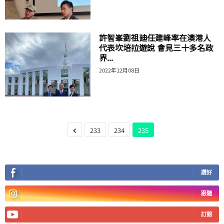
許智峯劉祖廸任建峰率在澳港人
代表坎培拉遊說 會見三十多名政
界...
2022年12月08日
233
234
235
讚好
跟隨
訂閱