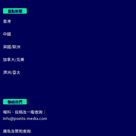
重點新聞
香港
中國
英國/歐洲
加拿大/北美
澳洲/亞太
聯絡我們
報料、投稿及一般查詢：
Info@points-media.com
廣告及贊助查詢: