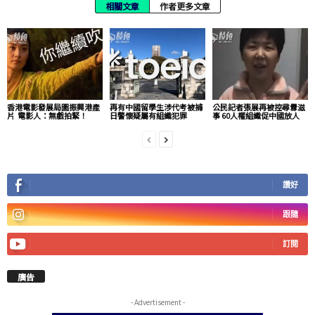
相關文章
作者更多文章
香港電影發展局圖振興港產
再有中國留學生涉代考被捕
公民記者張展再被控尋釁滋
片 電影人：無戲拍緊！
日警懷疑屬有組織犯罪
事 60人權組織促中國放人
讚好
跟隨
訂閱
廣告
- Advertisement -