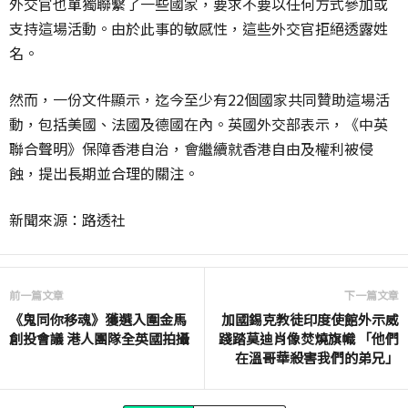
外交官也單獨聯繫了一些國家，要求不要以任何方式參加或
支持這場活動。由於此事的敏感性，這些外交官拒絕透露姓
名。
然而，一份文件顯示，迄今至少有22個國家共同贊助這場活
動，包括美國、法國及德國在內。英國外交部表示，《中英
聯合聲明》保障香港自治，會繼續就香港自由及權利被侵
蝕，提出長期並合理的關注。
新聞來源：路透社
前一篇文章
下一篇文章
《鬼同你移魂》獲選入圍金馬
加國錫克教徒印度使館外示威
創投會議 港人團隊全英國拍攝
踐踏莫迪肖像焚燒旗幟 「他們
在溫哥華殺害我們的弟兄」