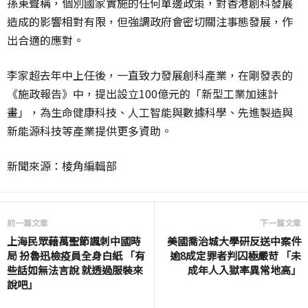
孫東聲稱，個別國家實施的任何單邊政策，對香港創科發展
造成的影響相對有限，但強調政府會密切關注事態發展，作
出合適的應對。
李家超去年中上任後，一直致力發展創科產業，在剛發表的
《施政報告》中，提出設立100億元的「新型工業加速計
畫」，為生命健康科技、人工智能與數據科學、先進製造與
新能源科技等產業提供更多資助。
新聞來源：棱角編輯部
前一篇文章
下一篇文章
上海民眾藉萬聖節諷刺中國時
美國喬治城大學研反送中案件
局 扮魯迅檢疫員全身白紙 「有
逾8成定罪者判囚極嚴苛 「未
些話如無法言說 就透過服裝來
成年人入獄率異常地高」
說吧」